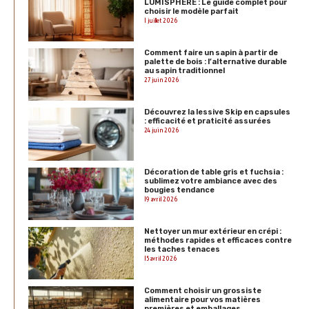
LUMISPHERE : Le guide complet pour
choisir le modèle parfait
1 juillet 2026
Comment faire un sapin à partir de
palette de bois : l’alternative durable
au sapin traditionnel
27 juin 2026
Découvrez la lessive Skip en capsules
: efficacité et praticité assurées
24 juin 2026
Décoration de table gris et fuchsia :
sublimez votre ambiance avec des
bougies tendance
19 avril 2026
Nettoyer un mur extérieur en crépi :
méthodes rapides et efficaces contre
les taches tenaces
15 avril 2026
Comment choisir un grossiste
alimentaire pour vos matières
premières et emballages