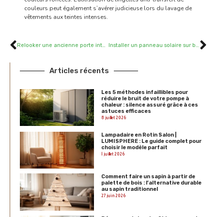
couleurs peut également s’avérer judicieuse lors du lavage de
vêtements aux teintes intenses.
Relooker une ancienne porte intérieure : quelle protection choisir entre vernis et cire ?
Installer un panneau solaire sur batterie pour l’autoconsommation énergétique
Articles récents
Les 5 méthodes infaillibles pour
réduire le bruit de votre pompe à
chaleur : silence assuré grâce à ces
astuces efficaces
8 juillet 2026
Lampadaire en Rotin Salon |
LUMISPHERE : Le guide complet pour
choisir le modèle parfait
1 juillet 2026
Comment faire un sapin à partir de
palette de bois : l’alternative durable
au sapin traditionnel
27 juin 2026